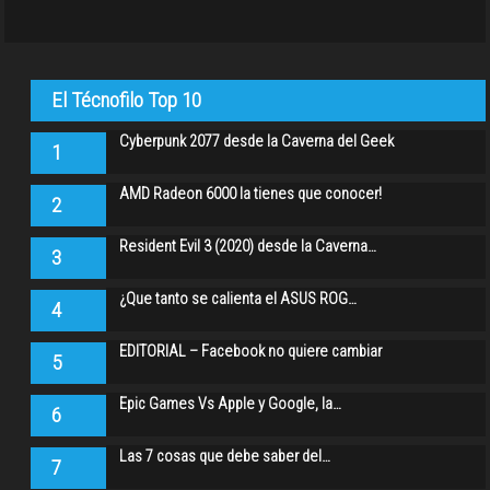
El Técnofilo Top 10
Cyberpunk 2077 desde la Caverna del Geek
1
AMD Radeon 6000 la tienes que conocer!
2
Resident Evil 3 (2020) desde la Caverna…
3
¿Que tanto se calienta el ASUS ROG…
4
EDITORIAL – Facebook no quiere cambiar
5
Epic Games Vs Apple y Google, la…
6
Las 7 cosas que debe saber del…
7