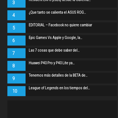
3
¿Que tanto se calienta el ASUS ROG…
4
EDITORIAL – Facebook no quiere cambiar
5
Epic Games Vs Apple y Google, la…
6
Las 7 cosas que debe saber del…
7
Huawei P40 Pro y P40 Lite ya…
8
Tenemos más detalles de la BETA de…
9
League of Legends en los tiempos del…
10