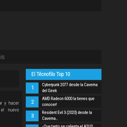
is
El Técnofilo Top 10
Cyberpunk 2077 desde la Caverna
1
del Geek
AMD Radeon 6000 la tienes que
2
ar y hacer
conocer!
 el nuevo
Resident Evil 3 (2020) desde la
3
Caverna…
¿Que tanto se calienta el ASUS