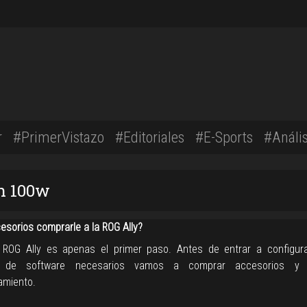
r
#PrimerVistazo
#Editoriales
#E-Sports
#Anális
on 100w
esorios comprarle a la ROG Ally?
 ROG Ally es apenas el primer paso. Antes de entrar a configur
s de software necesarios vamos a comprar accesorios y
amiento.