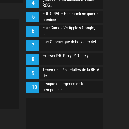
4
ROG…
EDITORIAL – Facebook no quiere
5
cambiar
Epic Games Vs Apple y Google,
6
la…
Las 7 cosas que debe saber del…
7
Huawei P40 Pro y P40 Lite ya…
8
Tenemos más detalles de la BETA
9
de…
League of Legends en los
10
tiempos del…