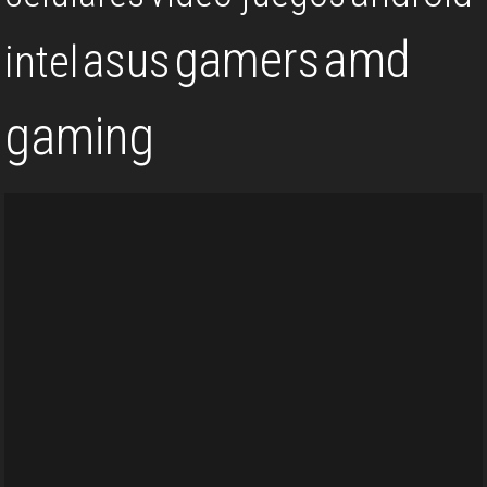
gamers
amd
asus
intel
gaming