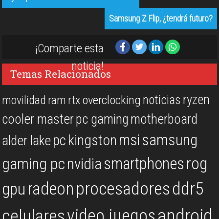
Samsung Z Flip, ¿tendrá futuro?
¡Comparte esta
noticia!
Temas Relacionados
ryzen
noticias
overclocking
movilidad
ram
rtx
cooler master
pc gaming
motherboard
msi
samsung
kingston
pc
alder lake
rog
smartphones
gaming pc
nvidia
procesadores
ddr5
gpu
radeon
android
video juegos
celulares