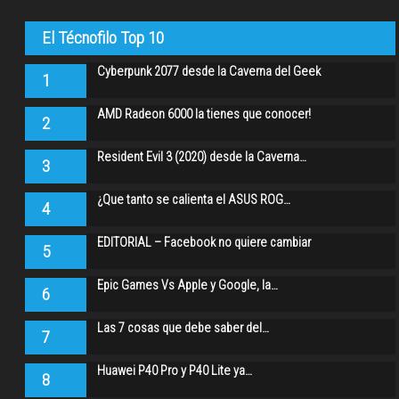
El Técnofilo Top 10
Cyberpunk 2077 desde la Caverna del Geek
1
AMD Radeon 6000 la tienes que conocer!
2
Resident Evil 3 (2020) desde la Caverna…
3
¿Que tanto se calienta el ASUS ROG…
4
EDITORIAL – Facebook no quiere cambiar
5
Epic Games Vs Apple y Google, la…
6
Las 7 cosas que debe saber del…
7
Huawei P40 Pro y P40 Lite ya…
8