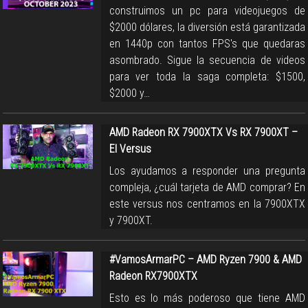
construimos un pc para videojuegos de
$2000 dólares, la diversión está garantizada
en 1440p con tantos FPS's que quedaras
asombrado. Sigue la secuencia de videos
para ver toda la saga completa: $1500,
$2000 y…
AMD Radeon RX 7900XTX Vs RX 7900XT –
El Versus
Los ayudamos a responder una pregunta
compleja, ¿cuál tarjeta de AMD comprar? En
este versus nos centramos en la 7900XTX
y 7900XT.
#VamosArmarPC – AMD Ryzen 7900 & AMD
Radeon RX7900XTX
Esto es lo más poderoso que tiene AMD