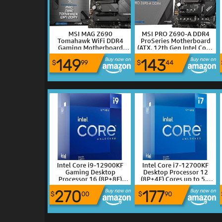
MSI MAG Z690
MSI PRO Z690-A DDR4
Tomahawk WiFi DDR4
ProSeries Motherboard
Gaming Motherboard
(ATX, 12th Gen Intel Core,
(ATX, 12th Gen Intel Core,
LGA 1700 Socket, DDR4,
149
143
LGA 1700 Socket, DDR4,
PCIe 4, CFX, M.2 Slots)
$
99
$
44
PCIe 4, CFX, M.2 Slots, Wi-
Fi 6)
Intel Core i9-12900KF
Intel Core i7-12700KF
Gaming Desktop
Desktop Processor 12
Processor 16 (8P+8E)
(8P+4E) Cores up to 5.0
Cores up to 5.2 GHz
GHz Unlocked LGA1700
270
177
Unlocked LGA1700 600
600 Series Chipset 125W
$
00
$
90
Series Chipset 125W