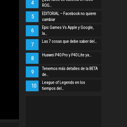
4
ROG…
EDITORIAL – Facebook no quiere
5
cambiar
Epic Games Vs Apple y Google,
6
la…
Las 7 cosas que debe saber del…
7
Huawei P40 Pro y P40 Lite ya…
8
Tenemos más detalles de la BETA
9
de…
League of Legends en los
10
tiempos del…