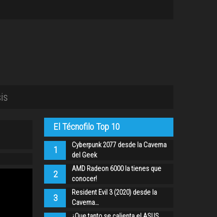
is
El Técnofilo Top 10
Cyberpunk 2077 desde la Caverna
1
del Geek
AMD Radeon 6000 la tienes que
2
conocer!
Resident Evil 3 (2020) desde la
3
Caverna…
¿Que tanto se calienta el ASUS