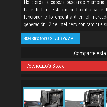
No pierda la cabeza buscando memoria r
Lake de Intel. Esta motherboard a parte d
funcionar o lo encontrará en el merca
generación 12 de Intel pero con ram que s
ROG Strix Nvidia 3070Ti Vs AMD…
¡Comparte esta 
Tecnofilo's Store