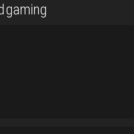
gaming
d