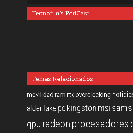
Tecnofilo's PodCast
Temas Relacionados
noticia
overclocking
movilidad
ram
rtx
msi
sams
kingston
pc
alder lake
procesadores
gpu
radeon