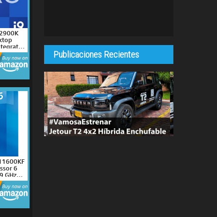
12900K
ktop
ntegrated
Publicaciones Recientes
 (8P+8E)
.2 GHz
700 600
t 125W
-11600KF
ssor 6
.9 GHz
A1200
ries &
 Chipset)