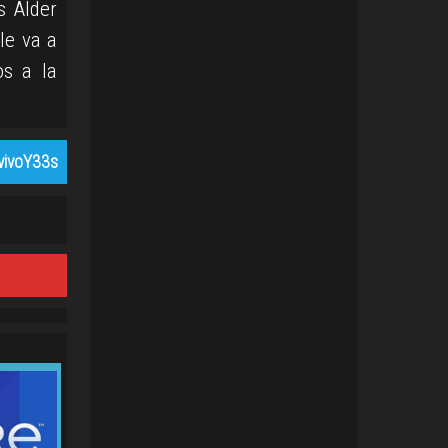
s Alder
le va a
os a la
vivoY33s