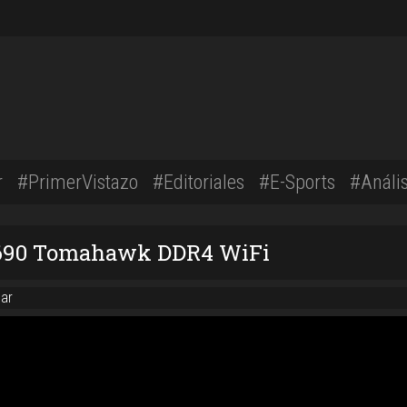
r
#PrimerVistazo
#Editoriales
#E-Sports
#Anális
690 Tomahawk DDR4 WiFi
ar