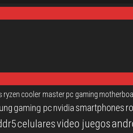
ryzen
cooler master
pc gaming
motherboa
s
r
smartphones
ung
gaming pc
nvidia
andr
video juegos
ddr5
celulares