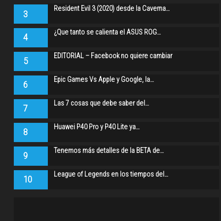
Resident Evil 3 (2020) desde la Caverna…
3
¿Que tanto se calienta el ASUS ROG…
4
EDITORIAL – Facebook no quiere cambiar
5
Epic Games Vs Apple y Google, la…
6
Las 7 cosas que debe saber del…
7
Huawei P40 Pro y P40 Lite ya…
8
Tenemos más detalles de la BETA de…
9
League of Legends en los tiempos del…
10