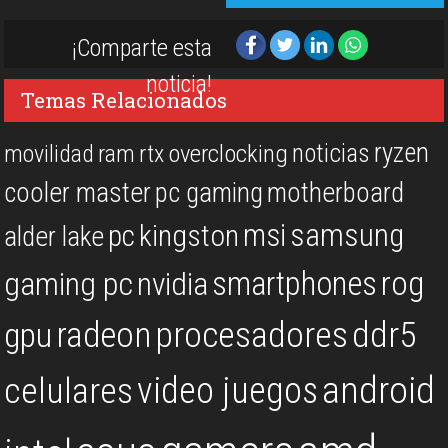
¡Comparte esta
noticia!
Temas Relacionados
ryzen
noticias
overclocking
movilidad
ram
rtx
cooler master
pc gaming
motherboard
msi
samsung
kingston
pc
alder lake
rog
smartphones
gaming pc
nvidia
procesadores
ddr5
gpu
radeon
android
video juegos
celulares