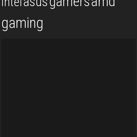
gamers
amd
asus
intel
gaming