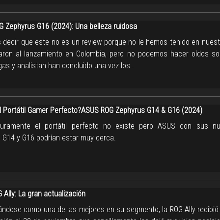
 Zephyrus G16 (2024): Una belleza ruidosa
decir que este no es un review porque no le hemos tenido en nuestro
taron al lanzamiento en Colombia, pero no podemos hacer oídos so
gas y analistan han concluido una vez los…
el Portátil Gamer Perfecto?ASUS ROG Zephyrus G14 & G16 (2024)
uramente el portátil perfecto no existe pero ASUS con sus n
 G14 y G16 podrían estar muy cerca.
Ally: La gran actualización
ándose como una de las mejores en su segmento, la ROG Ally recibi