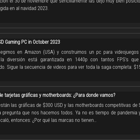
ación el 30 de noviembre que sencillamente las dejó muy bien posici
egida en al navidad 2023.
D Gaming PC in October 2023
egimos en Amazon (USA) y construimos un pc para videojuegos
, la diversión está garantizada en 1440p con tantos FPS's que
o. Sigue la secuencia de videos para ver toda la saga completa: $1
de tarjetas gráficas y motherboards: ¿Para donde vamos?
stán las gráficas de $300 USD y las motherboards competitivas de
a pregunta que nos hacemos todos. Ya no es tiempo de pandemia y
caló, entonces: ¿Por qué las marcas no tienen…