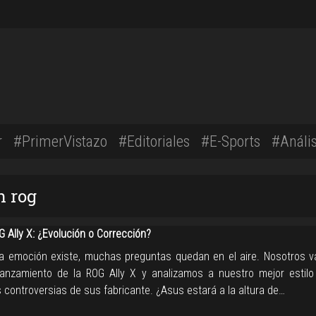
r
#PrimerVistazo
#Editoriales
#E-Sports
#Anális
n rog
 Ally X: ¿Evolución o Corrección?
a emoción existe, muchas preguntas quedan en el aire. Nosotros
 lanzamiento de la ROG Ally X y analizamos a nuestro mejor estilo
 controversias de sus fabricante. ¿Asus estará a la altura de…