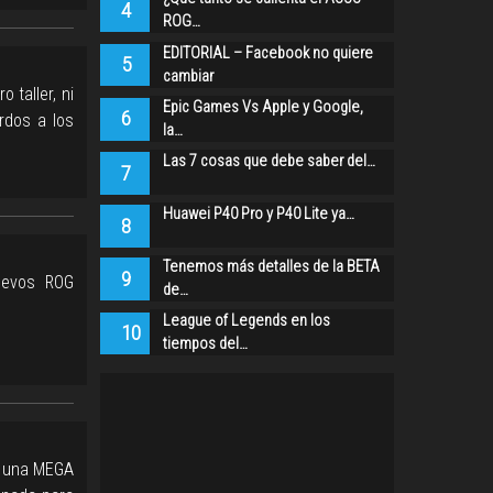
4
ROG…
EDITORIAL – Facebook no quiere
5
cambiar
 taller, ni
Epic Games Vs Apple y Google,
6
rdos a los
la…
Las 7 cosas que debe saber del…
7
Huawei P40 Pro y P40 Lite ya…
8
Tenemos más detalles de la BETA
9
uevos ROG
de…
League of Legends en los
10
tiempos del…
ó una MEGA