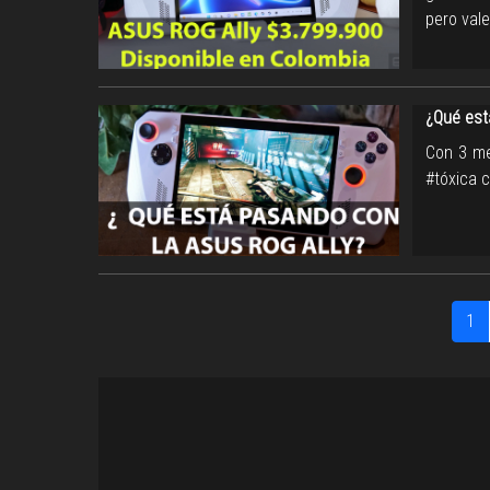
pero vale
¿Qué est
Con 3 me
#tóxica 
1