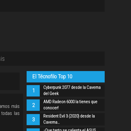
is
El Técnofilo Top 10
Cyberpunk 2077 desde la Caverna
1
del Geek
AMD Radeon 6000 la tienes que
2
 vamos más
conocer!
 todas las
Resident Evil 3 (2020) desde la
3
Caverna…
¿Que tanto se calienta el ASUS