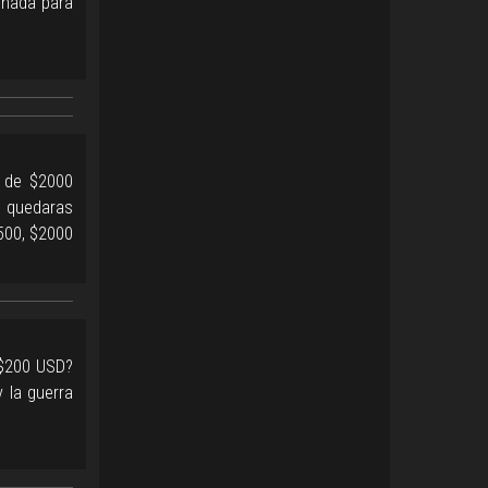
onada para
 de $2000
 quedaras
500, $2000
 $200 USD?
 la guerra