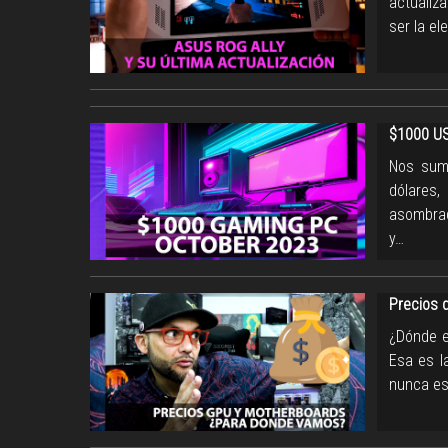
actualiz
ser la el
$1000 US
Nos sum
dólares
asombrad
y…
Precios 
¿Dónde e
Esa es l
nunca es