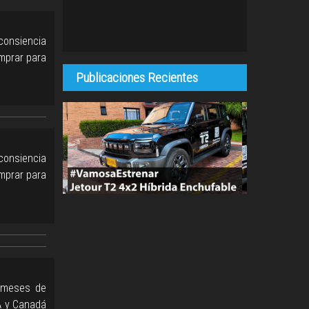
consiencia
omprar para
Publicaciones Recientes
consiencia
omprar para
2 meses de
SA y Canadá