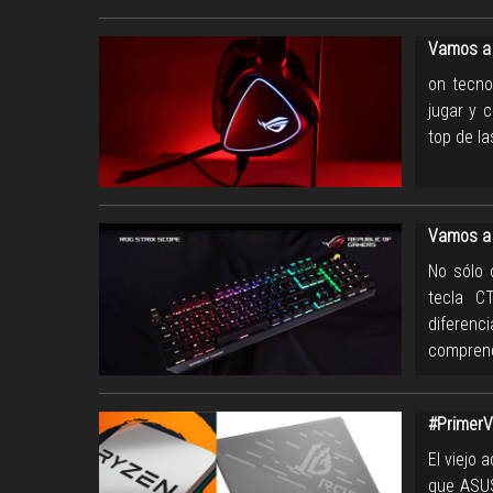
Vamos a 
on tecno
jugar y 
top de l
Vamos a 
No sólo 
tecla C
diferenc
comprend
#PrimerV
El viejo 
que ASUS