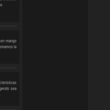
te.
 con mango
tomamos la
cterísticas
egends sea
…