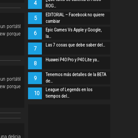
4
ROG…
EDITORIAL – Facebook no quiere
5
cambiar
n portátil
Epic Games Vs Apple y Google,
6
view porque
la…
Las 7 cosas que debe saber del…
7
Huawei P40 Pro y P40 Lite ya…
8
Tenemos más detalles de la BETA
9
n portátil
de…
view porque
League of Legends en los
10
tiempos del…
una delicia