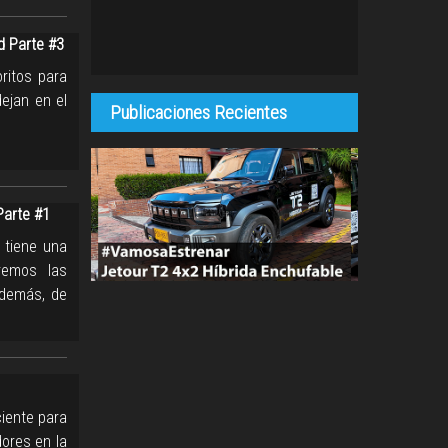
d Parte #3
ritos para
ejan en el
Publicaciones Recientes
Parte #1
 tiene una
remos las
además, de
ciente para
ores en la