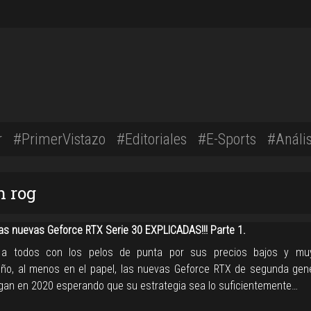
r
#PrimerVistazo
#Editoriales
#E-Sports
#Anális
n rog
las nuevas Geforce RTX Serie 30 EXPLICADAS!!! Parte 1.
 a todos con los pelos de punta por sus precios bajos y muy
o, al menos en el papel, las nuevas Geforce RTX de segunda gen
legan en 2020 esperando que su estrategia sea lo suficientemente…