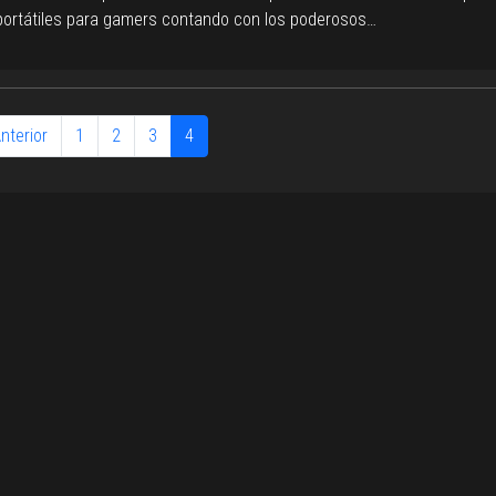
 portátiles para gamers contando con los poderosos…
Anterior
1
2
3
4