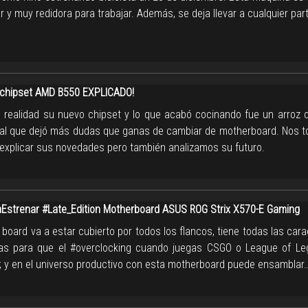
r y muy redidora para trabajar. Además, se deja llevar a cualquier par
 chipset AMD B550 EXPLICADO!
 realidad su nuevo chipset y lo que acabó cocinando fue un arroz
ial que dejó más dudas que ganas de cambiar de motherboard. Nos 
 explicar sus novedades pero también analizamos su futuro.
strenar #Late_Edition Motherboard ASUS ROG Strix X570-E Gaming
board va a estar cubierto por todos los flancos, tiene todas las cara
as para que el #overclocking cuando juegas CSGO o League of L
l; y en el universo productivo con esta motherboard puede ensamblar