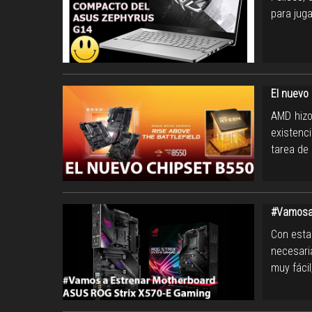
para juga
El nuevo
AMD hizo
existenc
tarea de
#VamosaE
Con esta 
necesari
muy fáci