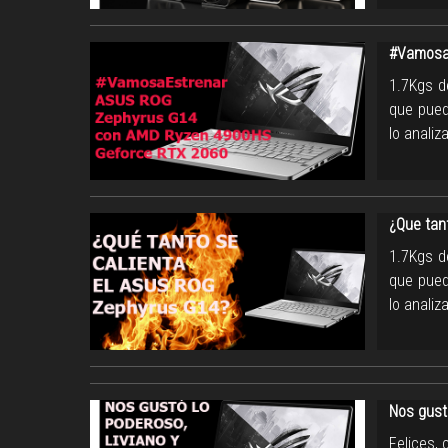
#Vamosa
1.7Kgs d
que pued
lo anali
¿Que tan
1.7Kgs d
que pued
lo anali
Nos gust
Felices,