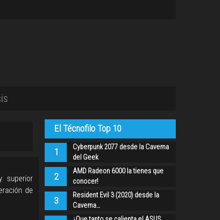
is
El Técnofilo Top 10
Cyberpunk 2077 desde la Caverna
1
del Geek
AMD Radeon 6000 la tienes que
2
 superior
conocer!
eración de
Resident Evil 3 (2020) desde la
3
Caverna…
¿Que tanto se calienta el ASUS