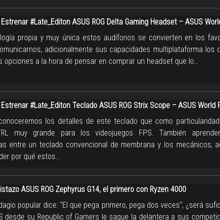
Estrenar #Late_Editon ASUS ROG Delta Gaming Headset – ASUS Worl
logía propia y muy única estos audífonos se convierten en los favo
comunicarnos, adicionalmente sus capacidades multiplataforma los d
as opciones a la hora de pensar en comprar un headset que lo…
Estrenar #Late_Editon Teclado ASUS ROG Strix Scope – ASUS World 
conoceremos los detalles de este teclado que como particularidad
TRL muy grande para los videojuegos FPS. También aprende
ias entre un teclado convencional de membrana y los mecánicos, 
er por qué estos…
istazo ASUS ROG Zephyrus G14, el primero con Ryzen 4000
adagio popular dice: "El que pega primero, pega dos veces", ¿será sufi
 desde su Republic of Gamers le saque la delantera a sus competid