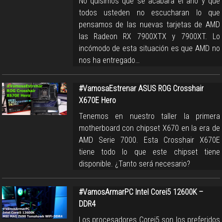
No quisimos que se acabara el año y que
todos usteden no escucharan lo que
pensamos de las nuevas tarjetas de AMD
las Radeon RX 7900XTX y 7900XT. Lo
incómodo de esta situación es que AMD no
nos ha entregado…
#VamosaEstrenar ASUS ROG Crosshair
X670E Hero
Tenemos en nuestro taller la primera
motherboard con chipset X670 en la era de
AMD Serie 7000. Esta Crosshair X670E
tiene todo lo que este chipset tiene
disponible. ¿Tanto será necesario?
#VamosArmarPC Intel Corei5 12600K –
DDR4
Los procesadores Corei5 son los preferidos