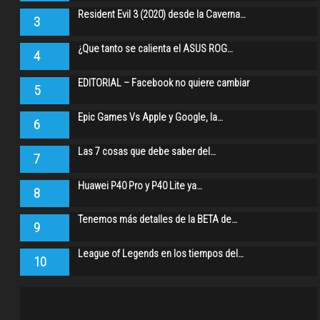
Resident Evil 3 (2020) desde la Caverna…
3
¿Que tanto se calienta el ASUS ROG…
4
EDITORIAL – Facebook no quiere cambiar
5
Epic Games Vs Apple y Google, la…
6
Las 7 cosas que debe saber del…
7
Huawei P40 Pro y P40 Lite ya…
8
Tenemos más detalles de la BETA de…
9
League of Legends en los tiempos del…
10