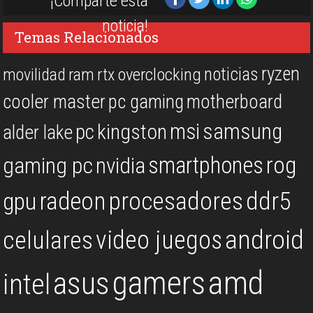
¡Comparte esta
noticia!
Temas Relacionados
ryzen
noticias
overclocking
movilidad
ram
rtx
cooler master
pc gaming
motherboard
msi
samsung
kingston
pc
alder lake
rog
smartphones
gaming pc
nvidia
procesadores
ddr5
gpu
radeon
android
video juegos
celulares
gamers
amd
asus
intel