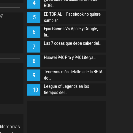
4
ROG…
EDITORIAL – Facebook no quiere
o?
5
cambiar
Epic Games Vs Apple y Google,
6
la…
Las 7 cosas que debe saber del…
7
Huawei P40 Pro y P40 Lite ya…
8
Tenemos más detalles de la BETA
9
de…
League of Legends en los
10
tiempos del…
iferencias