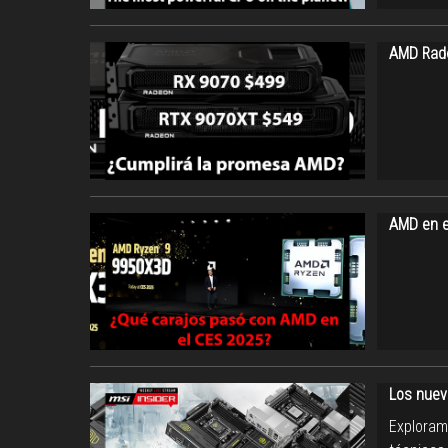
AMD Rade
AMD en e
Los nuev
Exploram