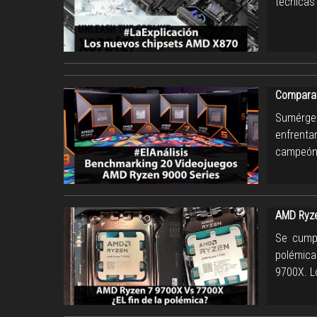
técnicas 
Comparat
Sumérget
enfrent
campeón 
AMD Ryze
Se cumpl
polémica
9700X. L