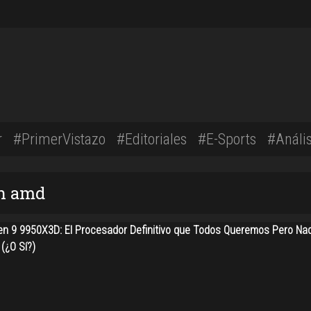
r
#PrimerVistazo
#Editoriales
#E-Sports
#Anális
on amd
n 9 9950X3D: El Procesador Definitivo que Todos Queremos Pero Na
(¿O Sí?)