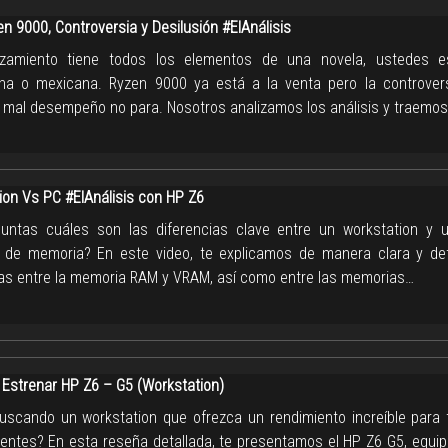
n 9000, Controversia y Desilusión #ElAnálisis
nzamiento tiene todos los elementos de una novela, ustedes e
na o mexicana. Ryzen 9000 ya está a la venta pero la controver
 mal desempeño no para. Nosotros analizamos los análisis y traemos
ion Vs PC #ElAnálisis con HP Z6
untas cuáles son las diferencias clave entre un workstation y
 de memoria? En este video, te explicamos de manera clara y det
ias entre la memoria RAM y VRAM, así como entre las memorias…
Estrenar HP Z6 – G5 (Workstation)
uscando un workstation que ofrezca un rendimiento increíble para 
entes? En esta reseña detallada, te presentamos el HP Z6 G5, equip