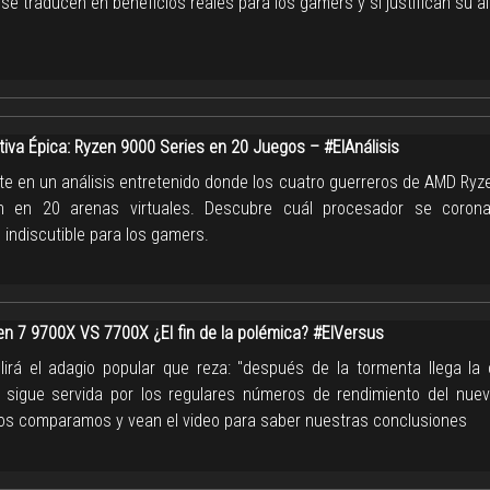
se traducen en beneficios reales para los gamers y si justifican su al
iva Épica: Ryzen 9000 Series en 20 Juegos – #ElAnálisis
e en un análisis entretenido donde los cuatro guerreros de AMD Ryz
an en 20 arenas virtuales. Descubre cuál procesador se coron
indiscutible para los gamers.
n 7 9700X VS 7700X ¿El fin de la polémica? #ElVersus
irá el adagio popular que reza: "después de la tormenta llega la 
 sigue servida por los regulares números de rendimiento del nue
os comparamos y vean el video para saber nuestras conclusiones