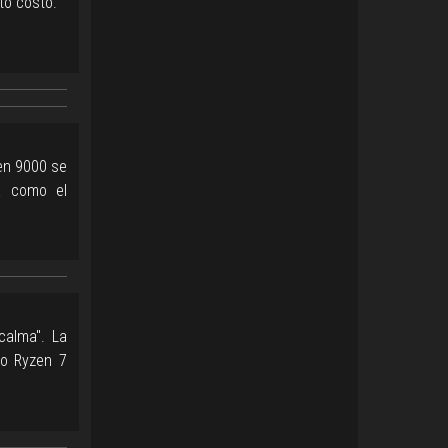
to costo.
en 9000 se
a como el
calma". La
vo Ryzen 7