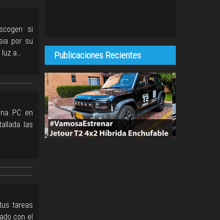
scogen si
sia por su
 luz a…
Publicaciones Recientes
 una PC en
allada las
tus tareas
ado con el