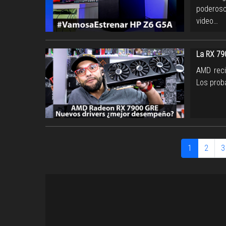
poderoso
video…
La RX 79
AMD reci
Los prob
1
2
3