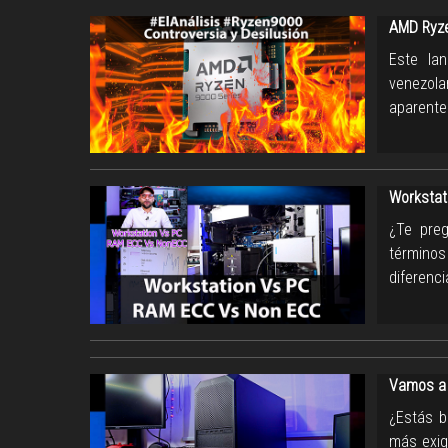
AMD Ryze
Este la
venezola
aparente
Workstat
¿Te preg
términos
diferenc
Vamos a 
¿Estás b
más exig