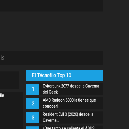
is
El Técnofilo Top 10
Cyberpunk 2077 desde la Caverna
1
del Geek
die
AMD Radeon 6000 la tienes que
2
conocer!
Resident Evil 3 (2020) desde la
3
Caverna…
¿Que tanto se calienta el ASUS