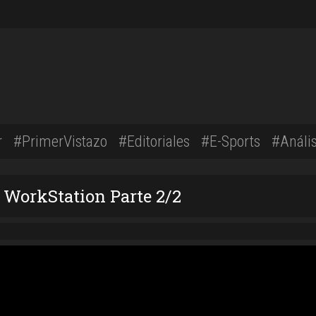
r
#PrimerVistazo
#Editoriales
#E-Sports
#Anális
WorkStation Parte 2/2