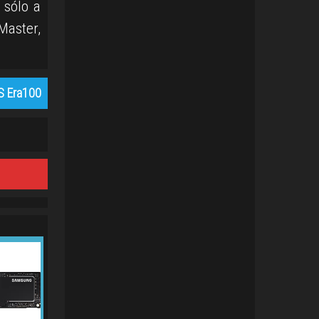
 sólo a
Master,
S Era100