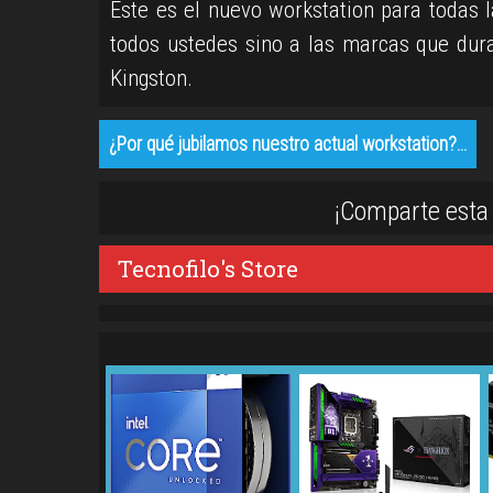
Este es el nuevo workstation para todas l
todos ustedes sino a las marcas que dura
Kingston.
¿Por qué jubilamos nuestro actual workstation?…
¡Comparte esta 
Tecnofilo's Store