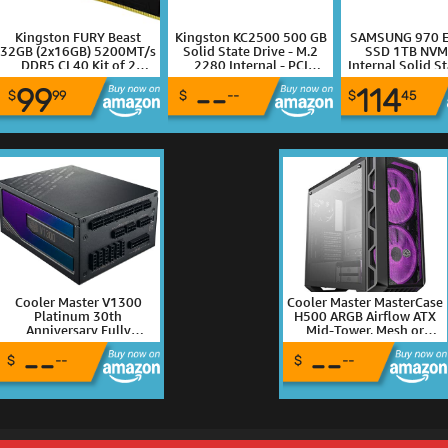
Kingston FURY Beast
Kingston KC2500 500 GB
SAMSUNG 970 E
32GB (2x16GB) 5200MT/s
Solid State Drive - M.2
SSD 1TB NVM
DDR5 CL40 Kit of 2
2280 Internal - PCI
Internal Solid S
Desktop Memory
Express NVMe (PCI
Drive, V-N
99
--
114
KF552C40BBK2-32
Express NVMe 3.0 x4)
Technology, Sto
$
99
$
--
$
45
Memory Expans
Gaming, Graphic
Control, Max Sp
V7S1T0B/
Cooler Master V1300
Cooler Master MasterCase
Platinum 30th
H500 ARGB Airflow ATX
Anniversary Fully
Mid-Tower, Mesh or
Modular, 1300W, 80+
Transparent Front Panel
--
--
Platinum, 135mm FDB
Option, Dual 200mm
$
--
$
--
Silent Fan, Single/Multi-
Customizable ARGB Fans,
Rail Switch, Intel ATX 12V
and Tempered Glass
Ver 2.53, 100% Japanese
(MCM-H500-IGNN-S01)
Capacitors