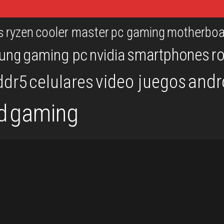
ryzen
cooler master
pc gaming
motherboa
s
r
smartphones
ung
gaming pc
nvidia
andr
video juegos
ddr5
celulares
gaming
d