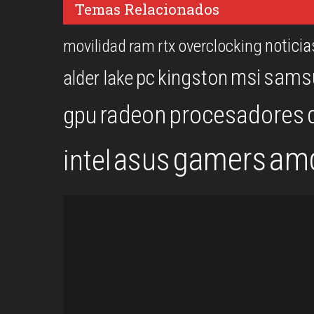
Temas Relacionados
noticia
overclocking
movilidad
ram
rtx
msi
sams
kingston
pc
alder lake
procesadores
gpu
radeon
gamers
am
asus
intel