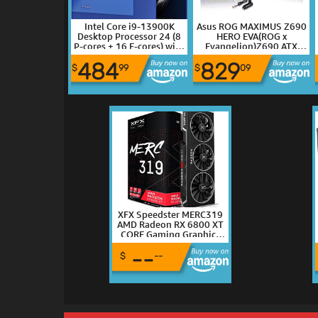
Intel Core i9-13900K
Asus ROG MAXIMUS Z690
Desktop Processor 24 (8
HERO EVA(ROG x
P-cores + 16 E-cores) with
Evangelion)Z690 ATX
Integrated Graphics -
Gaming
484
829
Unlocked
motherboard,DDR5,PCIe®
$
99
$
09
5.0,Wi-Fi 6E,5xM.2,USB
3.2 Gen 2x2 front-panel
connector with Quick
Charge 4+ Support,
2xThunderbolt™ 4)
XFX Speedster MERC319
AMD Radeon RX 6800 XT
CORE Gaming Graphics
Card with 16GB GDDR6
--
HDMI 3xDP RX-
$
--
68XTALFD9