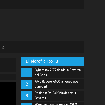
is
El Técnofilo Top 10
Cyberpunk 2077 desde la Caverna
1
del Geek
AMD Radeon 6000 la tienes que
2
conocer!
Resident Evil 3 (2020) desde la
3
Caverna…
¿Que tanto se calienta el ASUS