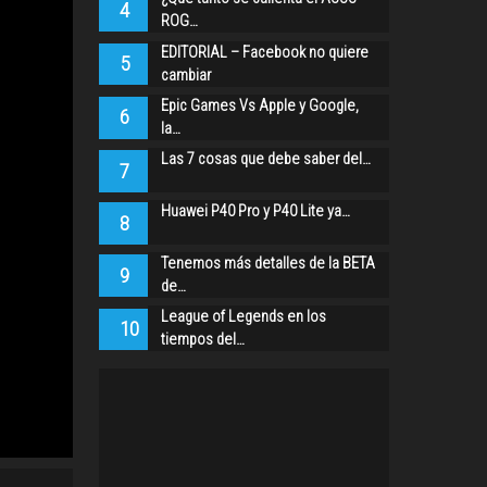
4
ROG…
EDITORIAL – Facebook no quiere
5
cambiar
Epic Games Vs Apple y Google,
6
la…
Las 7 cosas que debe saber del…
7
Huawei P40 Pro y P40 Lite ya…
8
Tenemos más detalles de la BETA
9
de…
League of Legends en los
10
tiempos del…