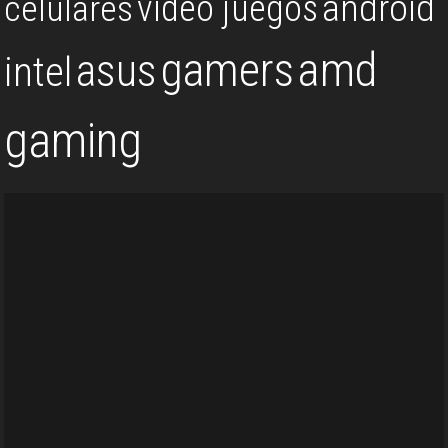
android
video juegos
celulares
gamers
amd
asus
intel
gaming