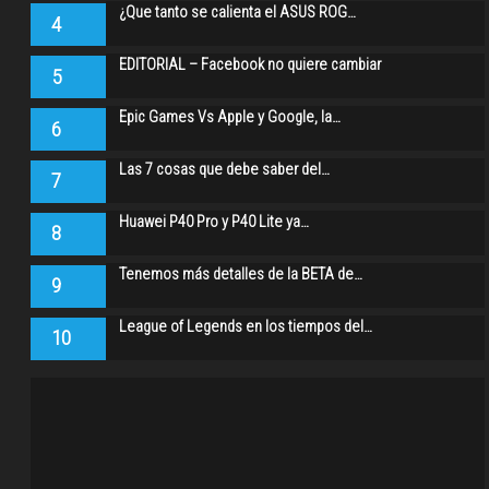
¿Que tanto se calienta el ASUS ROG…
4
EDITORIAL – Facebook no quiere cambiar
5
Epic Games Vs Apple y Google, la…
6
Las 7 cosas que debe saber del…
7
Huawei P40 Pro y P40 Lite ya…
8
Tenemos más detalles de la BETA de…
9
League of Legends en los tiempos del…
10