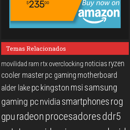
235
$
00
Temas Relacionados
ryzen
noticias
overclocking
movilidad
ram
rtx
cooler master
pc gaming
motherboard
msi
samsung
kingston
pc
alder lake
rog
smartphones
gaming pc
nvidia
procesadores
ddr5
gpu
radeon