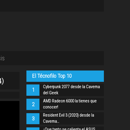
is
El Técnofilo Top 10
4)
Cyberpunk 2077 desde la Caverna
1
del Geek
AMD Radeon 6000 la tienes que
2
conocer!
Resident Evil 3 (2020) desde la
3
Caverna…
¿Que tanto se calienta el ASUS