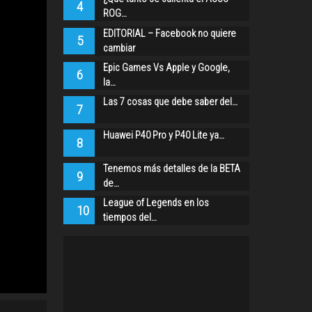
4
ROG…
EDITORIAL – Facebook no quiere
5
cambiar
Epic Games Vs Apple y Google,
6
la…
Las 7 cosas que debe saber del…
7
Huawei P40 Pro y P40 Lite ya…
8
Tenemos más detalles de la BETA
9
de…
League of Legends en los
10
tiempos del…