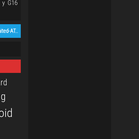
4 y G16
mited-AT…
rd
og
oid