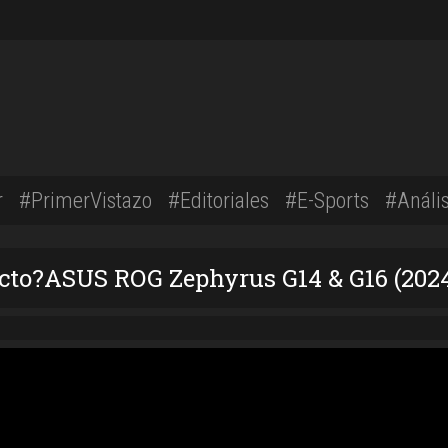
r
#PrimerVistazo
#Editoriales
#E-Sports
#Anális
fecto?ASUS ROG Zephyrus G14 & G16 (202