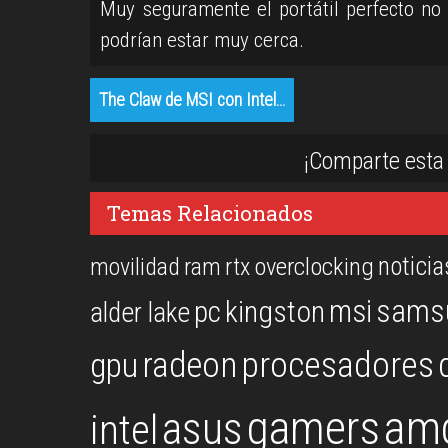
Muy seguramente el portátil perfecto n
podrían estar muy cerca.
The Claw de MSI con Intel…
¡Comparte esta 
Temas Relacionados
noticia
overclocking
movilidad
ram
rtx
msi
sams
kingston
pc
alder lake
procesadores
gpu
radeon
gamers
am
asus
intel