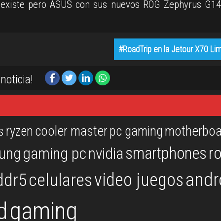
o existe pero ASUS con sus nuevos ROG Zephyrus G1
#RoadTrip en la Jetour X70 Li
noticia!
ryzen
cooler master
pc gaming
motherboa
s
r
smartphones
ung
gaming pc
nvidia
andr
video juegos
ddr5
celulares
gaming
d