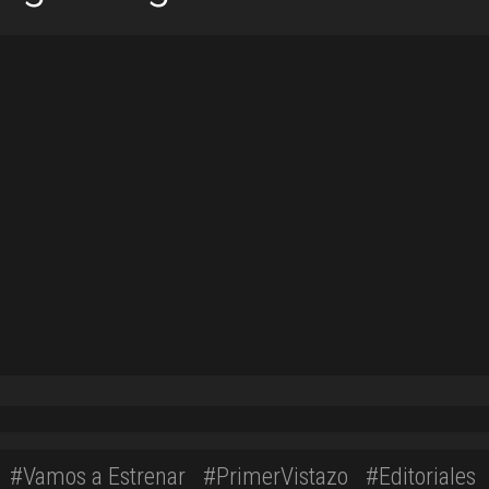
#Vamos a Estrenar
#PrimerVistazo
#Editoriales