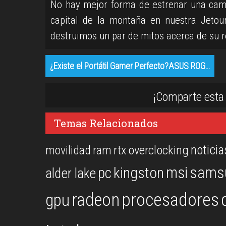
No hay mejor forma de estrenar una cami
capital de la montaña en nuestra Jeto
destruimos un par de mitos acerca de su 
¿Existe el Portátil Gamer Perfecto?ASUS ROG…
¡Comparte esta 
Temas Relacionados
noticia
overclocking
movilidad
ram
rtx
msi
sams
kingston
pc
alder lake
procesadores
gpu
radeon