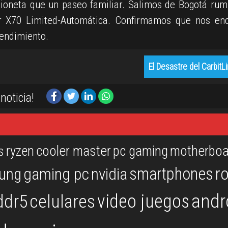
oneta que un paseo familiar. Salimos de Bogotá rum
ur X70 Limited-Automática. Confirmamos que nos en
rendimiento.
El Desastre del CarbitLi
noticia!
ryzen
cooler master
pc gaming
motherboa
s
r
smartphones
ung
gaming pc
nvidia
andr
video juegos
ddr5
celulares