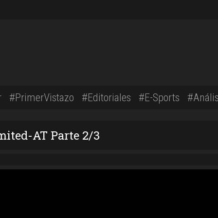
r
#PrimerVistazo
#Editoriales
#E-Sports
#Anális
mited-AT Parte 2/3