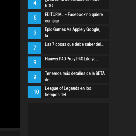
4
ROG…
EDITORIAL – Facebook no quiere
5
cambiar
Epic Games Vs Apple y Google,
6
la…
Las 7 cosas que debe saber del…
7
Huawei P40 Pro y P40 Lite ya…
8
Tenemos más detalles de la BETA
9
de…
League of Legends en los
10
tiempos del…