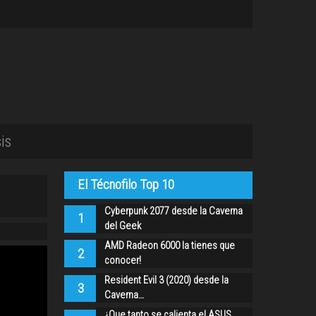
is
El Técnofilo Top 10
Cyberpunk 2077 desde la Caverna
1
del Geek
AMD Radeon 6000 la tienes que
2
conocer!
Resident Evil 3 (2020) desde la
3
Caverna…
¿Que tanto se calienta el ASUS