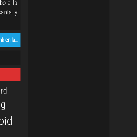
bo a la
canta y
nk en la…
rd
og
oid