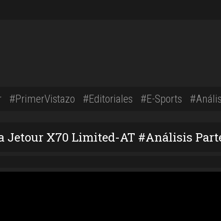
r
#PrimerVistazo
#Editoriales
#E-Sports
#Anális
la Jetour X70 Limited-AT #Análisis Part