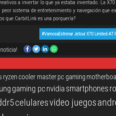
reativos a invertar lo que ya estaba inventado. La X70
l peor sistema de entretenimiento y navegación que ex
os que CarbitLink es una porquería?
#VamosaEstrenar Jetour X70 Limited-AT P
noticia!
ryzen
cooler master
pc gaming
motherboa
s
r
smartphones
ung
gaming pc
nvidia
andr
video juegos
ddr5
celulares