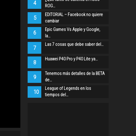
4
ROG…
EDITORIAL – Facebook no quiere
5
cambiar
Epic Games Vs Apple y Google,
6
la…
Las 7 cosas que debe saber del…
7
Huawei P40 Pro y P40 Lite ya…
8
Tenemos más detalles de la BETA
9
de…
League of Legends en los
10
tiempos del…