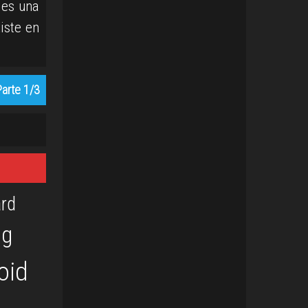
 es una
iste en
arte 1/3
rd
og
oid