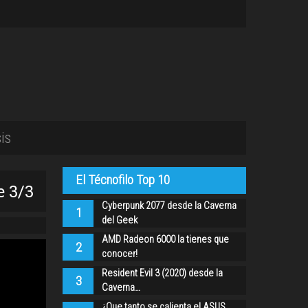
is
El Técnofilo Top 10
e 3/3
Cyberpunk 2077 desde la Caverna
1
del Geek
AMD Radeon 6000 la tienes que
2
conocer!
Resident Evil 3 (2020) desde la
3
Caverna…
¿Que tanto se calienta el ASUS