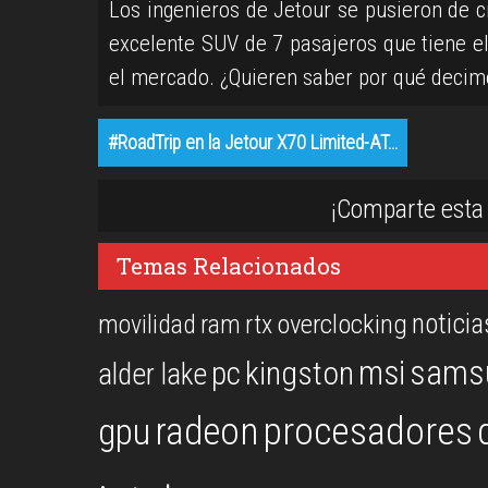
Los ingenieros de Jetour se pusieron de c
excelente SUV de 7 pasajeros que tiene e
el mercado. ¿Quieren saber por qué decim
#RoadTrip en la Jetour X70 Limited-AT…
¡Comparte esta 
Temas Relacionados
noticia
overclocking
movilidad
ram
rtx
msi
sams
kingston
pc
alder lake
procesadores
gpu
radeon