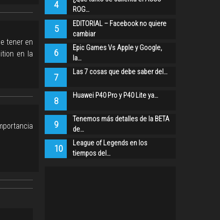
4
ROG…
EDITORIAL – Facebook no quiere
5
cambiar
e tener en
Epic Games Vs Apple y Google,
6
tion en la
la…
Las 7 cosas que debe saber del…
7
Huawei P40 Pro y P40 Lite ya…
8
Tenemos más detalles de la BETA
9
mportancia
de…
League of Legends en los
10
tiempos del…