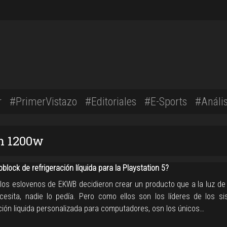
r
#PrimerVistazo
#Editoriales
#E-Sports
#Anális
on 1200w
lock de refrigeración líquida para la Playstation 5?
, los eslovenos de EKWB decidieron crear un producto que a la luz de
cesita, nadie lo pedía. Pero como ellos son los líderes de los s
ación liquida personalizada para computadores, osn los únicos…