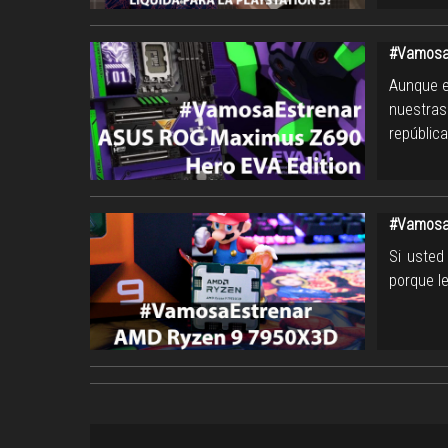
#VamosaE
Aunque e
nuestras
repúblic
#Vamosa
Si usted
porque l