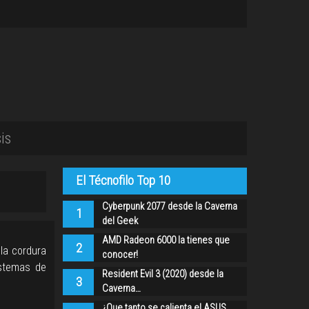
is
El Técnofilo Top 10
Cyberpunk 2077 desde la Caverna
1
del Geek
AMD Radeon 6000 la tienes que
2
 la cordura
conocer!
istemas de
Resident Evil 3 (2020) desde la
3
Caverna…
¿Que tanto se calienta el ASUS