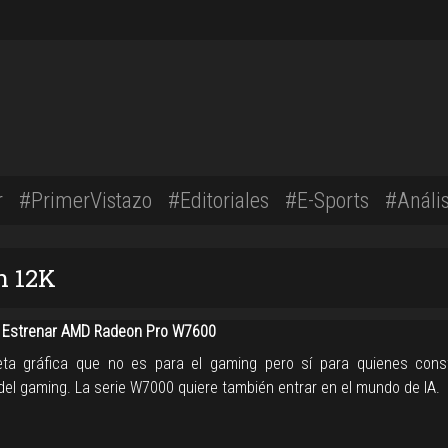
r
#PrimerVistazo
#Editoriales
#E-Sports
#Anális
n 12K
 Estrenar AMD Radeon Pro W7600
eta gráfica que no es para el gaming pero sí para quienes cons
el gaming. La serie W7000 quiere también entrar en el mundo de IA.