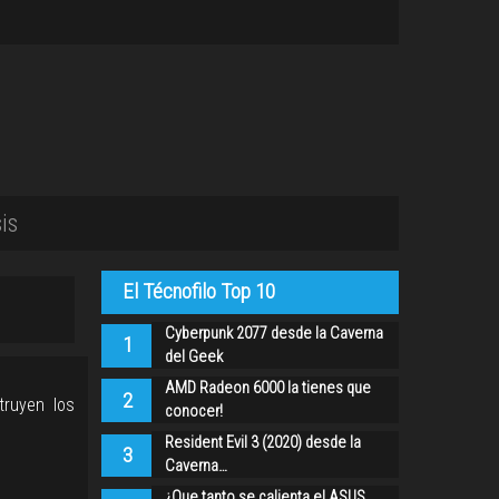
is
El Técnofilo Top 10
Cyberpunk 2077 desde la Caverna
1
del Geek
AMD Radeon 6000 la tienes que
2
truyen los
conocer!
Resident Evil 3 (2020) desde la
3
Caverna…
¿Que tanto se calienta el ASUS