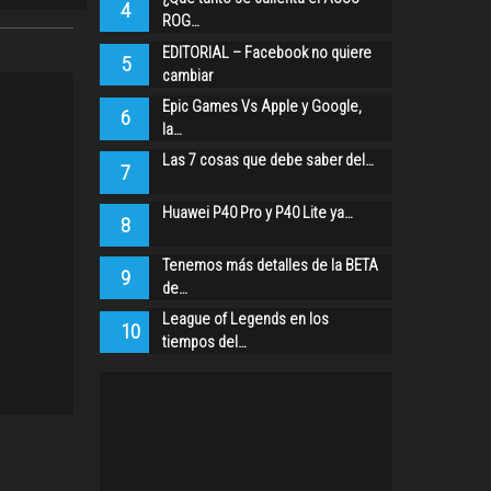
4
ROG…
EDITORIAL – Facebook no quiere
5
cambiar
Epic Games Vs Apple y Google,
6
la…
Las 7 cosas que debe saber del…
7
Huawei P40 Pro y P40 Lite ya…
8
Tenemos más detalles de la BETA
9
de…
League of Legends en los
10
tiempos del…