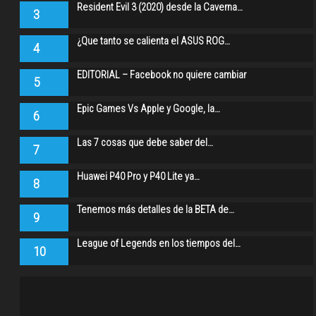
Resident Evil 3 (2020) desde la Caverna…
3
¿Que tanto se calienta el ASUS ROG…
4
EDITORIAL – Facebook no quiere cambiar
5
Epic Games Vs Apple y Google, la…
6
Las 7 cosas que debe saber del…
7
Huawei P40 Pro y P40 Lite ya…
8
Tenemos más detalles de la BETA de…
9
League of Legends en los tiempos del…
10