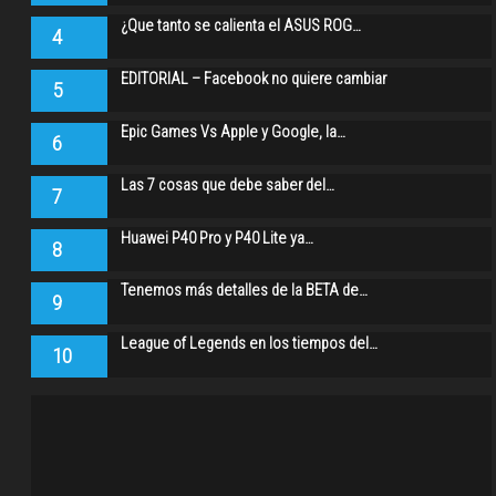
¿Que tanto se calienta el ASUS ROG…
4
EDITORIAL – Facebook no quiere cambiar
5
Epic Games Vs Apple y Google, la…
6
Las 7 cosas que debe saber del…
7
Huawei P40 Pro y P40 Lite ya…
8
Tenemos más detalles de la BETA de…
9
League of Legends en los tiempos del…
10