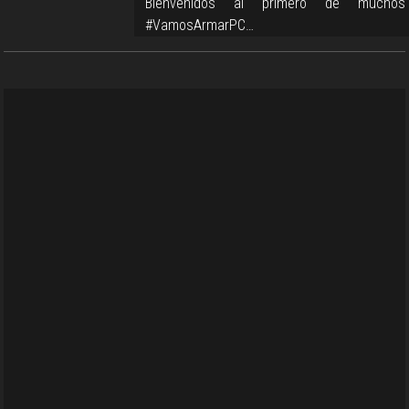
Bienvenidos al primero de muchos
#VamosArmarPC…