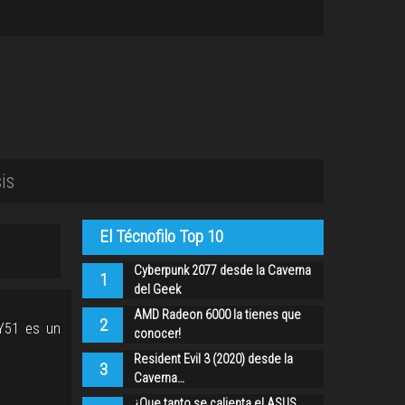
is
El Técnofilo Top 10
Cyberpunk 2077 desde la Caverna
1
del Geek
AMD Radeon 6000 la tienes que
2
 Y51 es un
conocer!
Resident Evil 3 (2020) desde la
3
Caverna…
¿Que tanto se calienta el ASUS