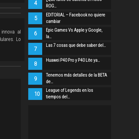
4
ROG…
EDITORIAL – Facebook no quiere
5
cambiar
Epic Games Vs Apple y Google,
 innova al
6
la…
lulares. Lo
Las 7 cosas que debe saber del…
7
Huawei P40 Pro y P40 Lite ya…
8
Tenemos más detalles de la BETA
9
de…
League of Legends en los
10
tiempos del…