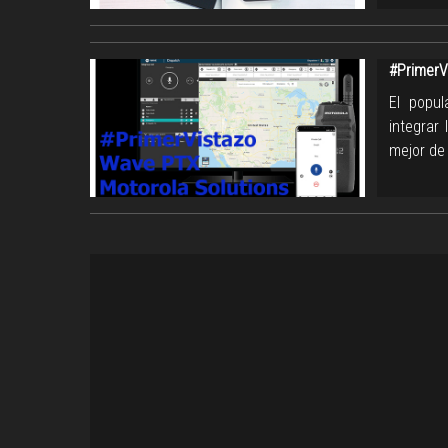
#PrimerV
El popul
integrar
mejor de