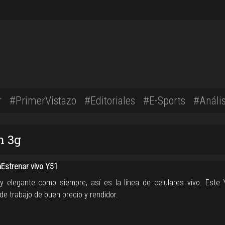
r
#PrimerVistazo
#Editoriales
#E-Sports
#Anális
n 3g
strenar vivo Y51
y elegante como siempre, así es la línea de celulares vivo. Este
 de trabajo de buen precio y rendidor.