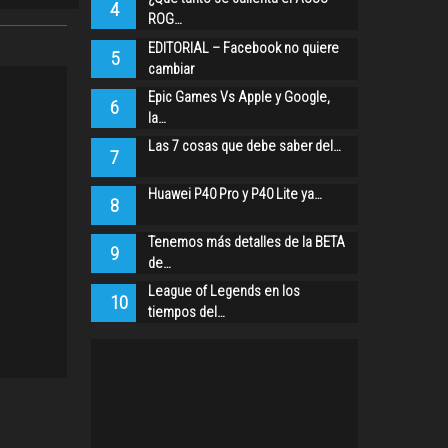
4
ROG…
EDITORIAL – Facebook no quiere
5
cambiar
Epic Games Vs Apple y Google,
6
la…
Las 7 cosas que debe saber del…
7
Huawei P40 Pro y P40 Lite ya…
8
Tenemos más detalles de la BETA
9
de…
League of Legends en los
10
tiempos del…