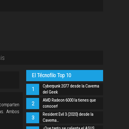
is
El Técnofilo Top 10
Cyberpunk 2077 desde la Caverna
1
del Geek
AMD Radeon 6000 la tienes que
2
 comparten
conocer!
ias. Ambos
Resident Evil 3 (2020) desde la
3
Caverna…
¿Que tanto se calienta el ASUS