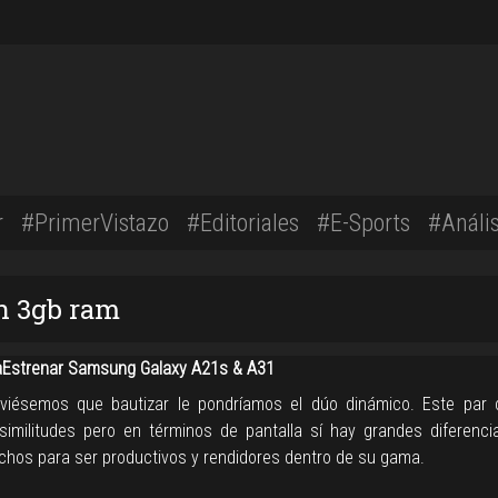
r
#PrimerVistazo
#Editoriales
#E-Sports
#Anális
on 3gb ram
Estrenar Samsung Galaxy A21s & A31
uviésemos que bautizar le pondríamos el dúo dinámico. Este par
similitudes pero en términos de pantalla sí hay grandes diferenc
chos para ser productivos y rendidores dentro de su gama.