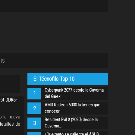
is
El Técnofilo Top 10
Cyberpunk 2077 desde la Caverna
1
del Geek
ast DDR5-
AMD Radeon 6000 la tienes que
2
conocer!
s la nueva
Resident Evil 3 (2020) desde la
3
detalles de
Caverna…
¿Que tanto se calienta el ASUS