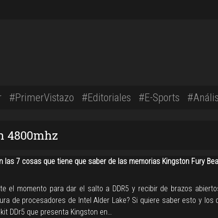
r
#PrimerVistazo
#Editoriales
#E-Sports
#Anális
on 4800mhz
n las 7 cosas que tiene que saber de las memorias Kingston Fury Be
te el momento para dar el salto a DDR5 y recibir de brazos abierto
ura de procesadores de Intel Alder Lake? Si quiere saber esto y los 
r kit DDr5 que presenta Kingston en…