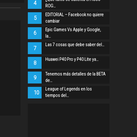
4
ROG…
EDITORIAL – Facebook no quiere
5
cambiar
Epic Games Vs Apple y Google,
6
la…
Las 7 cosas que debe saber del…
7
Huawei P40 Pro y P40 Lite ya…
8
Tenemos más detalles de la BETA
9
de…
League of Legends en los
10
tiempos del…