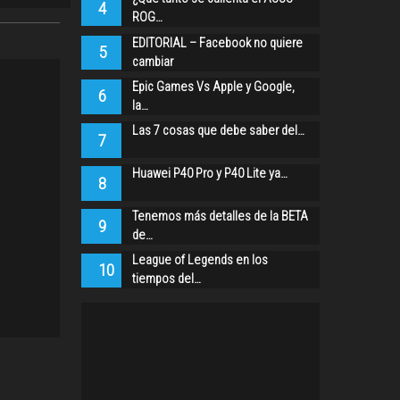
4
ROG…
EDITORIAL – Facebook no quiere
5
cambiar
Epic Games Vs Apple y Google,
6
la…
Las 7 cosas que debe saber del…
7
Huawei P40 Pro y P40 Lite ya…
8
Tenemos más detalles de la BETA
9
de…
League of Legends en los
10
tiempos del…