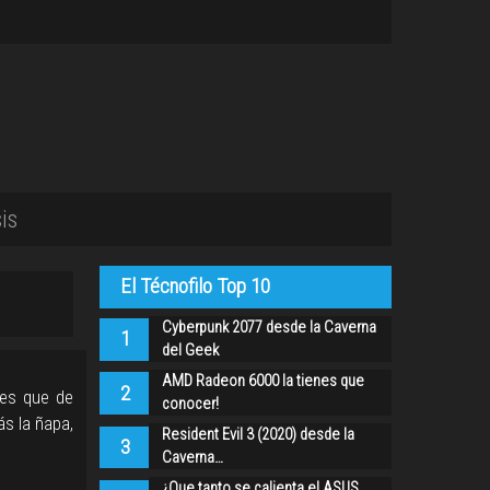
is
El Técnofilo Top 10
Cyberpunk 2077 desde la Caverna
1
del Geek
AMD Radeon 6000 la tienes que
2
 es que de
conocer!
ás la ñapa,
Resident Evil 3 (2020) desde la
3
Caverna…
¿Que tanto se calienta el ASUS