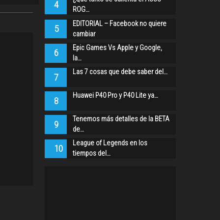
4
ROG…
EDITORIAL – Facebook no quiere
5
cambiar
Epic Games Vs Apple y Google,
6
la…
Las 7 cosas que debe saber del…
7
Huawei P40 Pro y P40 Lite ya…
8
Tenemos más detalles de la BETA
9
de…
League of Legends en los
10
tiempos del…