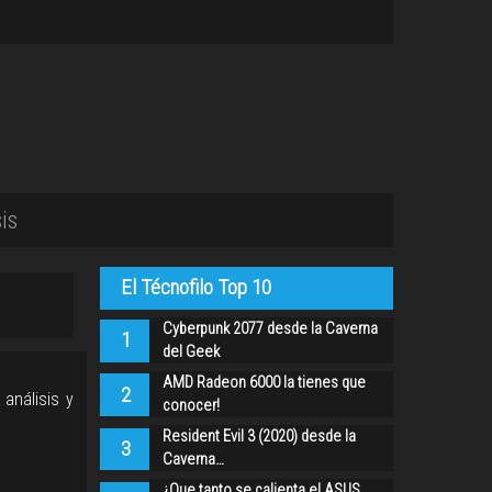
is
El Técnofilo Top 10
Cyberpunk 2077 desde la Caverna
1
del Geek
AMD Radeon 6000 la tienes que
2
análisis y
conocer!
Resident Evil 3 (2020) desde la
3
Caverna…
¿Que tanto se calienta el ASUS