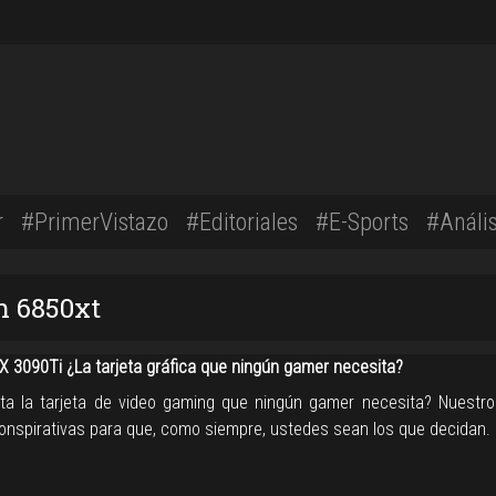
r
#PrimerVistazo
#Editoriales
#E-Sports
#Anális
n 6850xt
TX 3090Ti ¿La tarjeta gráfica que ningún gamer necesita?
ta la tarjeta de video gaming que ningún gamer necesita? Nuestro 
conspirativas para que, como siempre, ustedes sean los que decidan.