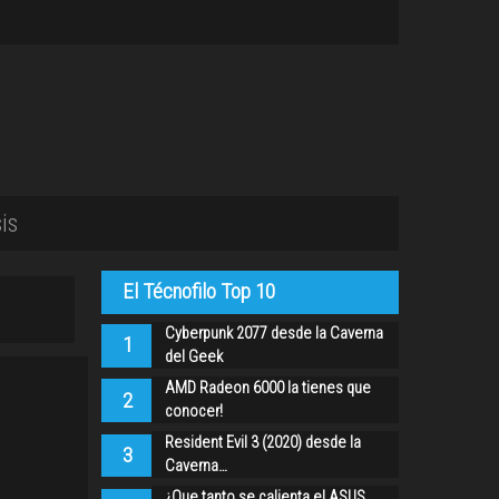
is
El Técnofilo Top 10
Cyberpunk 2077 desde la Caverna
1
del Geek
AMD Radeon 6000 la tienes que
2
conocer!
Resident Evil 3 (2020) desde la
3
Caverna…
¿Que tanto se calienta el ASUS