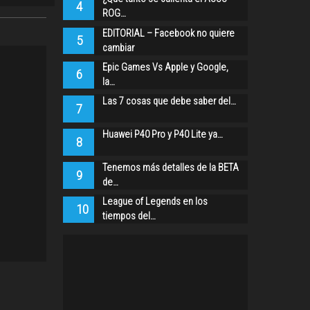
4
ROG…
EDITORIAL – Facebook no quiere
5
cambiar
Epic Games Vs Apple y Google,
6
la…
Las 7 cosas que debe saber del…
7
Huawei P40 Pro y P40 Lite ya…
8
Tenemos más detalles de la BETA
9
de…
League of Legends en los
10
tiempos del…