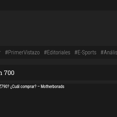
r
#PrimerVistazo
#Editoriales
#E-Sports
#Anális
n 700
Z790? ¿Cuál comprar? – Motherborads