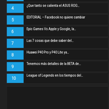
¿Que tanto se calienta el ASUS ROG…
4
EDITORIAL – Facebook no quiere cambiar
5
Epic Games Vs Apple y Google, la…
6
Las 7 cosas que debe saber del…
7
Huawei P40 Pro y P40 Lite ya…
8
Tenemos más detalles de la BETA de…
9
League of Legends en los tiempos del…
10