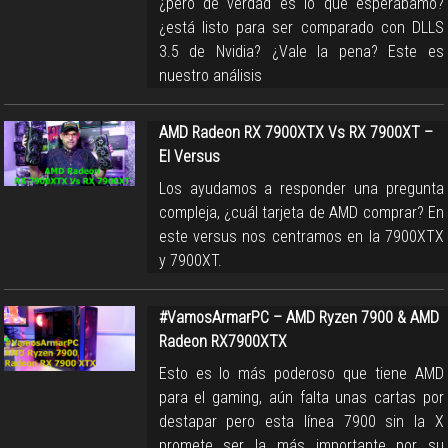
¿pero de verdad es lo que esperábamo?
¿está listo para ser comparado con DLLS
3.5 de Nvidia? ¿Vale la pena? Este es
nuestro análisis
AMD Radeon RX 7900XTX Vs RX 7900XT –
El Versus
Los ayudamos a responder una pregunta
compleja, ¿cuál tarjeta de AMD comprar? En
este versus nos centramos en la 7900XTX
y 7900XT.
#VamosArmarPC – AMD Ryzen 7900 & AMD
Radeon RX7900XTX
Esto es lo más poderoso que tiene AMD
para el gaming, aún falta unas cartas por
destapar pero esta línea 7900 sin la X
promete ser la más importante por su