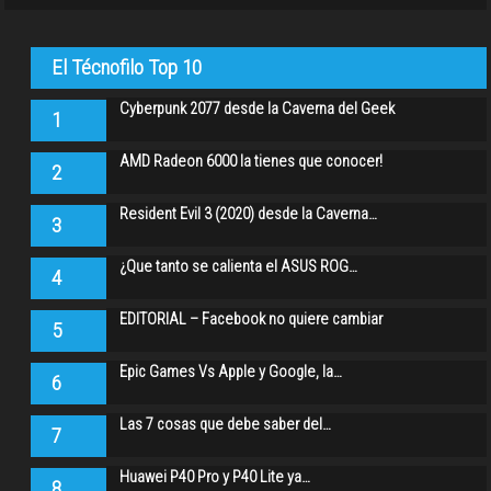
El Técnofilo Top 10
Cyberpunk 2077 desde la Caverna del Geek
1
AMD Radeon 6000 la tienes que conocer!
2
Resident Evil 3 (2020) desde la Caverna…
3
¿Que tanto se calienta el ASUS ROG…
4
EDITORIAL – Facebook no quiere cambiar
5
Epic Games Vs Apple y Google, la…
6
Las 7 cosas que debe saber del…
7
Huawei P40 Pro y P40 Lite ya…
8