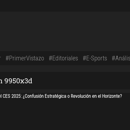
r
#PrimerVistazo
#Editoriales
#E-Sports
#Anális
on 9950x3d
l CES 2025: ¿Confusión Estratégica o Revolución en el Horizonte?