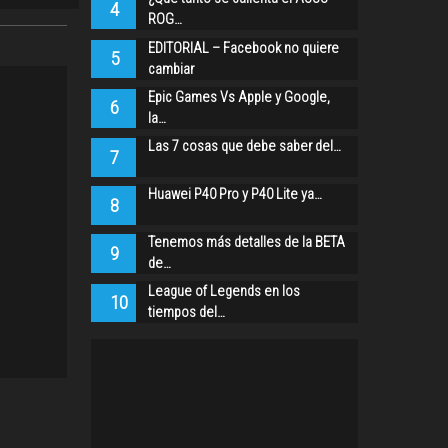
4
ROG…
EDITORIAL – Facebook no quiere
5
cambiar
Epic Games Vs Apple y Google,
6
la…
Las 7 cosas que debe saber del…
7
Huawei P40 Pro y P40 Lite ya…
8
Tenemos más detalles de la BETA
9
de…
League of Legends en los
10
tiempos del…