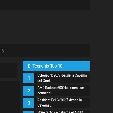
is
El Técnofilo Top 10
Cyberpunk 2077 desde la Caverna
1
del Geek
AMD Radeon 6000 la tienes que
2
conocer!
Resident Evil 3 (2020) desde la
3
Caverna…
¿Que tanto se calienta el ASUS