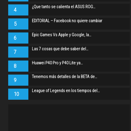
¿Que tanto se calienta el ASUS ROG…
4
EDITORIAL – Facebook no quiere cambiar
5
Epic Games Vs Apple y Google, la…
6
Las 7 cosas que debe saber del…
7
Huawei P40 Pro y P40 Lite ya…
8
Tenemos más detalles de la BETA de…
9
League of Legends en los tiempos del…
10