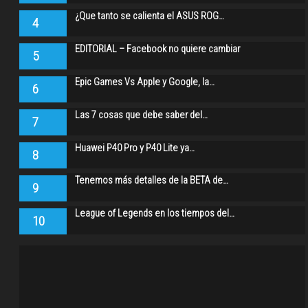
¿Que tanto se calienta el ASUS ROG…
4
EDITORIAL – Facebook no quiere cambiar
5
Epic Games Vs Apple y Google, la…
6
Las 7 cosas que debe saber del…
7
Huawei P40 Pro y P40 Lite ya…
8
Tenemos más detalles de la BETA de…
9
League of Legends en los tiempos del…
10