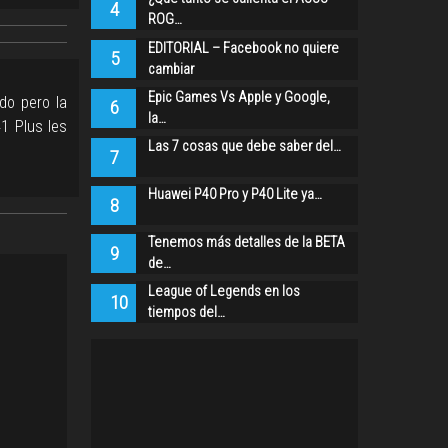
4
ROG…
EDITORIAL – Facebook no quiere
5
cambiar
Epic Games Vs Apple y Google,
do pero la
6
la…
1 Plus les
Las 7 cosas que debe saber del…
7
Huawei P40 Pro y P40 Lite ya…
8
Tenemos más detalles de la BETA
9
de…
League of Legends en los
10
tiempos del…