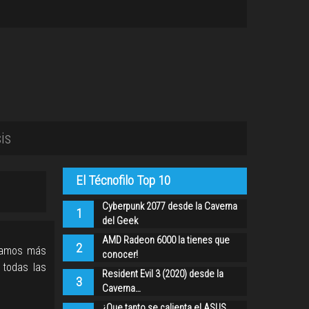
is
El Técnofilo Top 10
Cyberpunk 2077 desde la Caverna
1
del Geek
AMD Radeon 6000 la tienes que
2
 vamos más
conocer!
 todas las
Resident Evil 3 (2020) desde la
3
Caverna…
¿Que tanto se calienta el ASUS