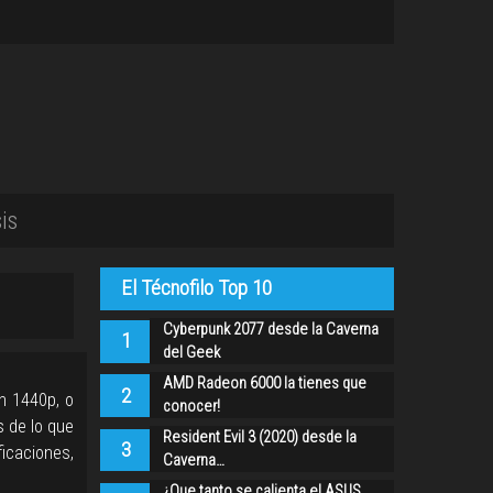
is
El Técnofilo Top 10
Cyberpunk 2077 desde la Caverna
1
del Geek
AMD Radeon 6000 la tienes que
2
en 1440p, o
conocer!
 de lo que
Resident Evil 3 (2020) desde la
3
caciones,
Caverna…
¿Que tanto se calienta el ASUS