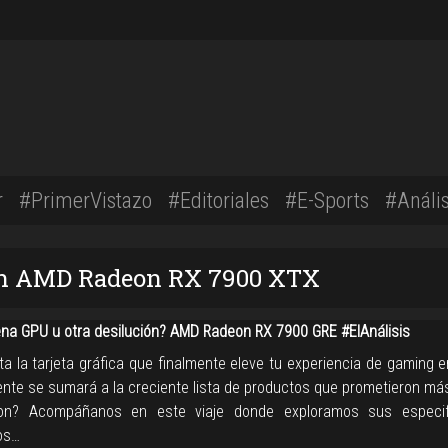
r
#PrimerVistazo
#Editoriales
#E-Sports
#Anális
con AMD Radeon RX 7900 XTX
na GPU u otra desilución? AMD Radeon RX 7900 GRE #ElAnálisis
ta la tarjeta gráfica que finalmente eleve tu experiencia de gaming 
nte se sumará a la creciente lista de productos que prometieron más
ron? Acompáñanos en este viaje donde exploramos sus especifi
os…