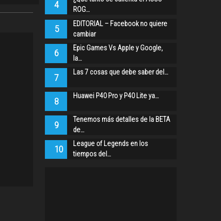
4
ROG…
EDITORIAL – Facebook no quiere
5
cambiar
Epic Games Vs Apple y Google,
6
la…
Las 7 cosas que debe saber del…
7
Huawei P40 Pro y P40 Lite ya…
8
Tenemos más detalles de la BETA
9
de…
League of Legends en los
10
tiempos del…