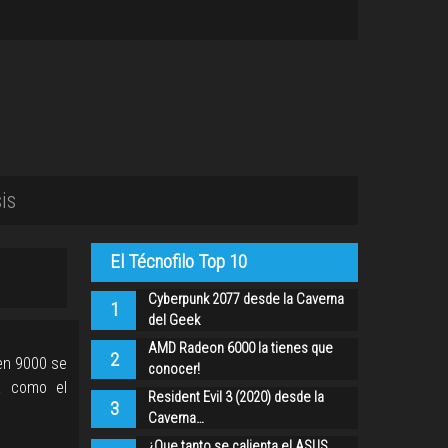
is
El Técnofilo Top 10
Cyberpunk 2077 desde la Caverna
1
del Geek
AMD Radeon 6000 la tienes que
2
en 9000 se
conocer!
a como el
Resident Evil 3 (2020) desde la
3
Caverna…
¿Que tanto se calienta el ASUS