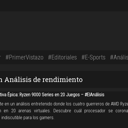
r
#PrimerVistazo
#Editoriales
#E-Sports
#Anális
n Análisis de rendimiento
iva Épica: Ryzen 9000 Series en 20 Juegos – #ElAnálisis
e en un análisis entretenido donde los cuatro guerreros de AMD Ryz
an en 20 arenas virtuales. Descubre cuál procesador se coron
indiscutible para los gamers.