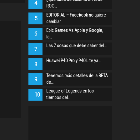
4
ROG…
EDITORIAL – Facebook no quiere
5
cambiar
Epic Games Vs Apple y Google,
6
la…
Las 7 cosas que debe saber del…
7
Huawei P40 Pro y P40 Lite ya…
8
Tenemos más detalles de la BETA
9
de…
League of Legends en los
10
tiempos del…