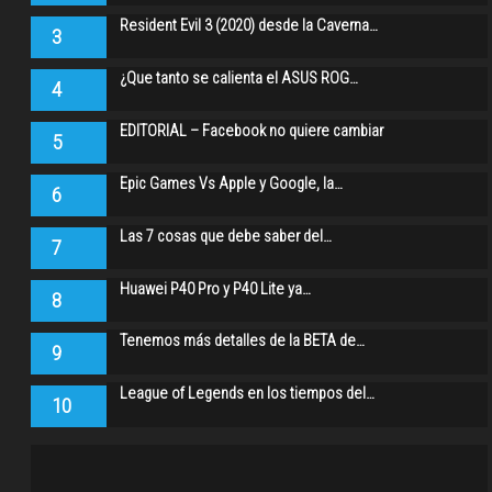
Resident Evil 3 (2020) desde la Caverna…
3
¿Que tanto se calienta el ASUS ROG…
4
EDITORIAL – Facebook no quiere cambiar
5
Epic Games Vs Apple y Google, la…
6
Las 7 cosas que debe saber del…
7
Huawei P40 Pro y P40 Lite ya…
8
Tenemos más detalles de la BETA de…
9
League of Legends en los tiempos del…
10