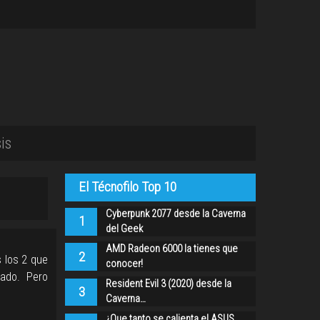
is
El Técnofilo Top 10
Cyberpunk 2077 desde la Caverna
1
del Geek
AMD Radeon 6000 la tienes que
2
 los 2 que
conocer!
cado. Pero
Resident Evil 3 (2020) desde la
3
Caverna…
¿Que tanto se calienta el ASUS