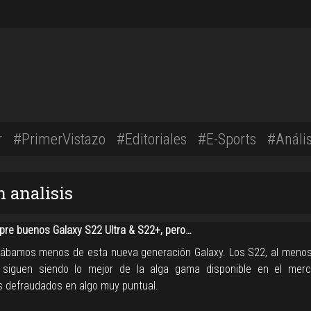
r
#PrimerVistazo
#Editoriales
#E-Sports
#Anális
n analisis
pre buenos Galaxy S22 Ultra & S22+, pero…
ábamos menos de esta nueva generación Galaxy. Los S22, al menos
 siguen siendo lo mejor de la alga gama disponible en el mer
 defraudados en algo muy puntual.