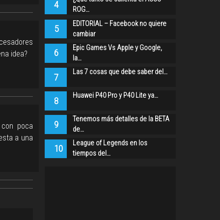
4
ROG…
EDITORIAL – Facebook no quiere
5
cambiar
ocesadores
Epic Games Vs Apple y Google,
6
ena idea?
la…
Las 7 cosas que debe saber del…
7
Huawei P40 Pro y P40 Lite ya…
8
Tenemos más detalles de la BETA
9
a con poca
de…
esta a una
League of Legends en los
10
tiempos del…