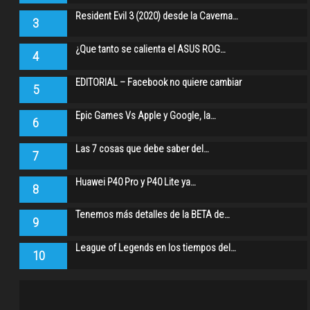
Resident Evil 3 (2020) desde la Caverna…
3
¿Que tanto se calienta el ASUS ROG…
4
EDITORIAL – Facebook no quiere cambiar
5
Epic Games Vs Apple y Google, la…
6
Las 7 cosas que debe saber del…
7
Huawei P40 Pro y P40 Lite ya…
8
Tenemos más detalles de la BETA de…
9
League of Legends en los tiempos del…
10