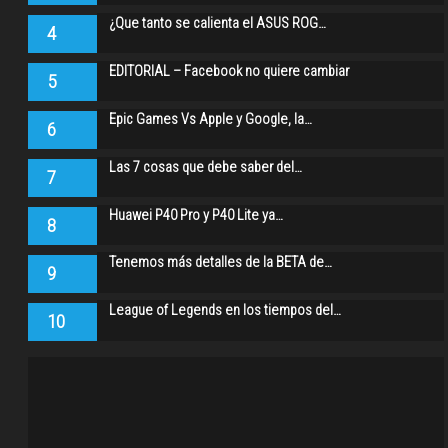
¿Que tanto se calienta el ASUS ROG…
4
EDITORIAL – Facebook no quiere cambiar
5
Epic Games Vs Apple y Google, la…
6
Las 7 cosas que debe saber del…
7
Huawei P40 Pro y P40 Lite ya…
8
Tenemos más detalles de la BETA de…
9
League of Legends en los tiempos del…
10