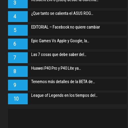
3
¿Que tanto se calienta el ASUS ROG…
4
EDITORIAL – Facebook no quiere cambiar
5
Epic Games Vs Apple y Google, la…
6
Las 7 cosas que debe saber del…
7
Huawei P40 Pro y P40 Lite ya…
8
Tenemos más detalles de la BETA de…
9
League of Legends en los tiempos del…
10