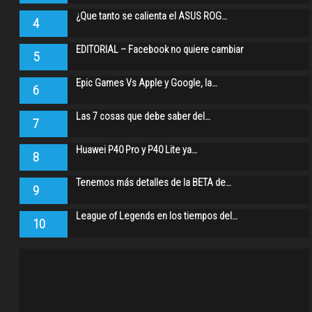
¿Que tanto se calienta el ASUS ROG…
4
EDITORIAL – Facebook no quiere cambiar
5
Epic Games Vs Apple y Google, la…
6
Las 7 cosas que debe saber del…
7
Huawei P40 Pro y P40 Lite ya…
8
Tenemos más detalles de la BETA de…
9
League of Legends en los tiempos del…
10