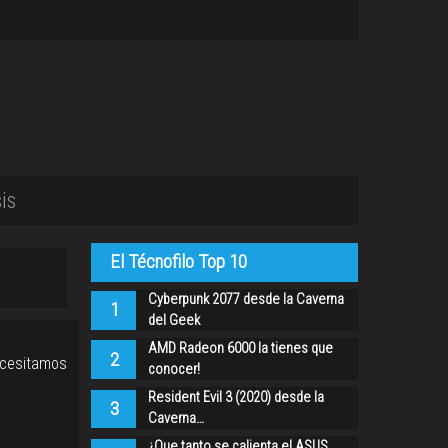
is
El Técnofilo Top 10
Cyberpunk 2077 desde la Caverna
1
del Geek
AMD Radeon 6000 la tienes que
2
ecesitamos
conocer!
Resident Evil 3 (2020) desde la
3
Caverna…
¿Que tanto se calienta el ASUS