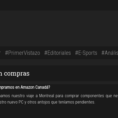
r
#PrimerVistazo
#Editoriales
#E-Sports
#Anális
on compras
mpramos en Amazon Canadá?
amos nuestro viaje a Montreal para comprar componentes que n
stro nuevo PC y otros antojos que teníamos pendientes.