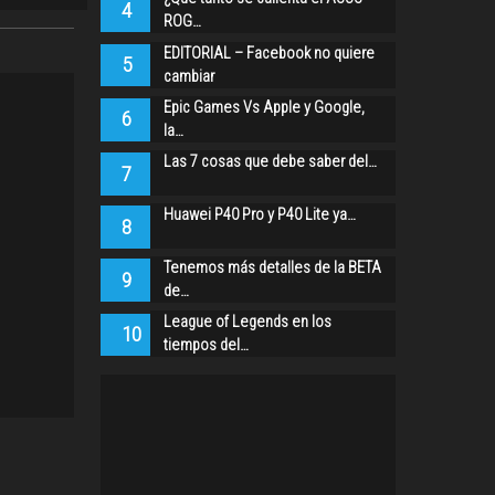
4
ROG…
EDITORIAL – Facebook no quiere
5
cambiar
Epic Games Vs Apple y Google,
6
la…
Las 7 cosas que debe saber del…
7
Huawei P40 Pro y P40 Lite ya…
8
Tenemos más detalles de la BETA
9
de…
League of Legends en los
10
tiempos del…