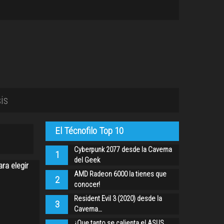
is
El Técnofilo Top 10
Cyberpunk 2077 desde la Caverna
1
del Geek
ra elegir
AMD Radeon 6000 la tienes que
2
conocer!
Resident Evil 3 (2020) desde la
3
Caverna…
¿Que tanto se calienta el ASUS