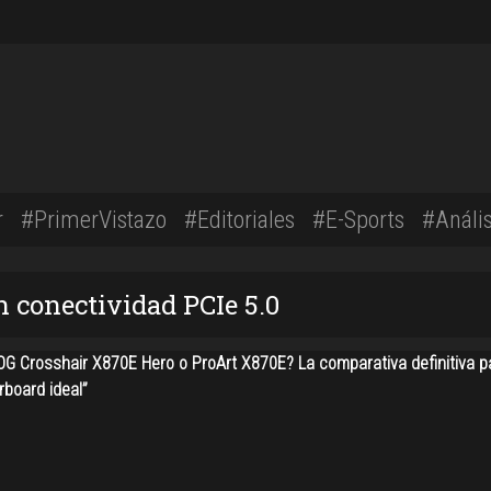
r
#PrimerVistazo
#Editoriales
#E-Sports
#Anális
n conectividad PCIe 5.0
G Crosshair X870E Hero o ProArt X870E? La comparativa definitiva pa
rboard ideal”