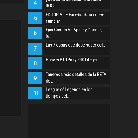
4
ROG…
EDITORIAL – Facebook no quiere
5
cambiar
Epic Games Vs Apple y Google,
6
la…
Las 7 cosas que debe saber del…
7
Huawei P40 Pro y P40 Lite ya…
8
Tenemos más detalles de la BETA
9
de…
League of Legends en los
10
tiempos del…