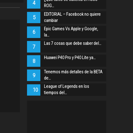
4
ROG…
EDITORIAL – Facebook no quiere
5
cambiar
Epic Games Vs Apple y Google,
6
la…
Las 7 cosas que debe saber del…
7
Huawei P40 Pro y P40 Lite ya…
8
Tenemos más detalles de la BETA
9
de…
League of Legends en los
10
tiempos del…