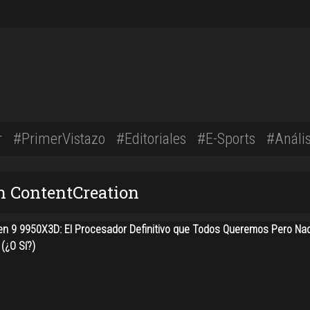
r
#PrimerVistazo
#Editoriales
#E-Sports
#Anális
n ContentCreation
n 9 9950X3D: El Procesador Definitivo que Todos Queremos Pero Na
(¿O Sí?)