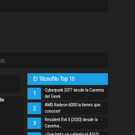
is
El Técnofilo Top 10
Cyberpunk 2077 desde la Caverna
1
del Geek
die
AMD Radeon 6000 la tienes que
2
conocer!
Resident Evil 3 (2020) desde la
3
Caverna…
¿Que tanto se calienta el ASUS