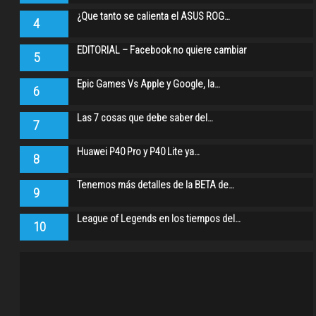
¿Que tanto se calienta el ASUS ROG…
4
EDITORIAL – Facebook no quiere cambiar
5
Epic Games Vs Apple y Google, la…
6
Las 7 cosas que debe saber del…
7
Huawei P40 Pro y P40 Lite ya…
8
Tenemos más detalles de la BETA de…
9
League of Legends en los tiempos del…
10