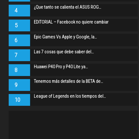
¿Que tanto se calienta el ASUS ROG…
4
EDITORIAL – Facebook no quiere cambiar
5
Epic Games Vs Apple y Google, la…
6
Las 7 cosas que debe saber del…
7
Huawei P40 Pro y P40 Lite ya…
8
Tenemos más detalles de la BETA de…
9
League of Legends en los tiempos del…
10