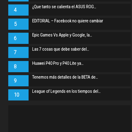
¿Que tanto se calienta el ASUS ROG…
4
EDITORIAL – Facebook no quiere cambiar
5
Epic Games Vs Apple y Google, la…
6
Las 7 cosas que debe saber del…
7
Huawei P40 Pro y P40 Lite ya…
8
Tenemos más detalles de la BETA de…
9
League of Legends en los tiempos del…
10